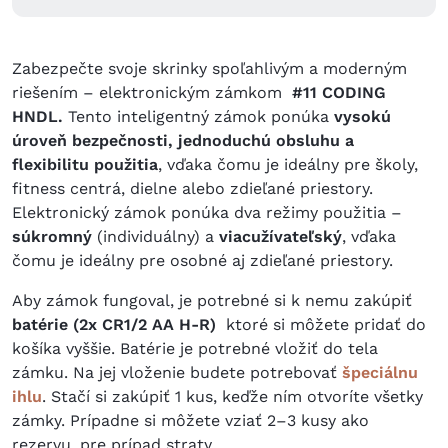
Zabezpečte svoje skrinky spoľahlivým a moderným
riešením – elektronickým zámkom
#11 CODING
HNDL.
Tento inteligentný zámok ponúka
vysokú
úroveň bezpečnosti, jednoduchú obsluhu a
flexibilitu použitia
, vďaka čomu je ideálny pre školy,
fitness centrá, dielne alebo zdieľané priestory.
Elektronický zámok ponúka dva režimy použitia –
súkromný
(individuálny) a
viacužívateľský
, vďaka
čomu je ideálny pre osobné aj zdieľané priestory.
Aby zámok fungoval, je potrebné si k nemu zakúpiť
batérie (2x CR1/2 AA H-R)
ktoré si môžete pridať do
košíka vyššie. Batérie je potrebné vložiť do tela
zámku. Na jej vloženie budete potrebovať
špeciálnu
ihlu
. Stačí si zakúpiť 1 kus, keďže ním otvoríte všetky
zámky. Prípadne si môžete vziať 2–3 kusy ako
rezervu, pre prípad straty.