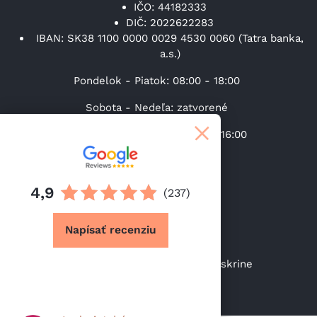
IČO: 44182333
DIČ: 2022622283
IBAN: SK38 1100 0000 0029 4530 0060 (Tatra banka,
a.s.)
Pondelok - Piatok: 08:00 - 18:00
Sobota - Nedeľa: zatvorené
Výdaj tovaru (Po-Pi): 08:00 – 16:00
+421 31 37 00 219
4,9
(237)
info@lacneskrine.sk
Napísať recenziu
https://facebook.com/sk.lacneskrine