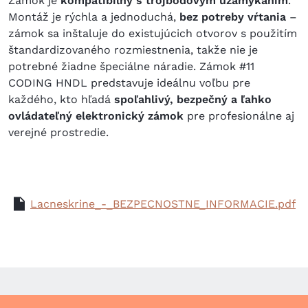
Zámok je
kompatibilný s trojbodovým uzamykaním
.
Montáž je rýchla a jednoduchá,
bez potreby vŕtania
–
zámok sa inštaluje do existujúcich otvorov s použitím
štandardizovaného rozmiestnenia, takže nie je
potrebné žiadne špeciálne náradie.
Zámok #11
CODING HNDL predstavuje ideálnu voľbu pre
každého, kto hľadá
spoľahlivý, bezpečný a ľahko
ovládateľný elektronický zámok
pre profesionálne aj
verejné prostredie.
Lacneskrine_-_BEZPECNOSTNE_INFORMACIE.pdf