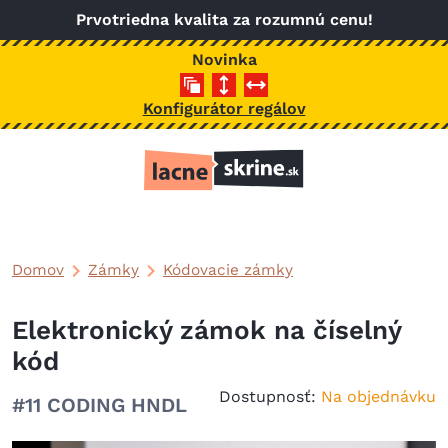
Skočiť na hlavný obsah
Prvotriedna kvalita za rozumnú cenu!
Novinka
Konfigurátor regálov
Domov
Zámky
Kódovacie zámky
Elektronický zámok na číselný
kód
Dostupnosť:
Na objednávku
#11 CODING HNDL