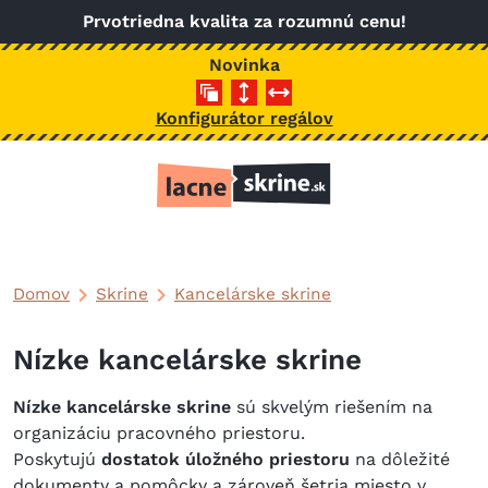
Skočiť na hlavný obsah
Prvotriedna kvalita za rozumnú cenu!
Novinka
Konfigurátor regálov
Domov
Skrine
Kancelárske skrine
Nízke kancelárske skrine
Nízke kancelárske skrine
sú skvelým riešením na
organizáciu pracovného priestoru.
Poskytujú
dostatok úložného priestoru
na dôležité
dokumenty a pomôcky a zároveň šetria miesto v