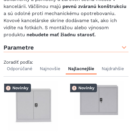
kancelárii. Väčšinou majú
pevnú zváranú konštrukciu
a sú odolné proti mechanickému opotrebovaniu.
Kovové kancelárske skrine dodávame tak, ako ich
vidíte na fotkách. S montážou alebo výnosom
produktu
nebudete mať žiadnu starosť.
Parametre
Zoradiť podľa:
P
Odporúčané
Najnovšie
Najlacnejšie
Najdrahšie
Novinky
Novinky