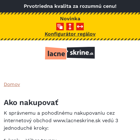
Skočiť na hlavný obsah
Prvotriedna kvalita za rozumnú cenu!
Novinka
Konfigurátor regálov
Domov
Ako nakupovať
K správnemu a pohodlnému nakupovaniu cez
internetový obchod www.lacneskrine.sk vedú 3
jednoduché kroky: