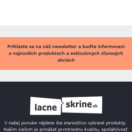
Prihláste sa na náš newsletter a buďte informovaní
o najnovších produktoch a exkluzívnych zľavových
akciách
V našej ponuke nájdete iba starostlivo vybrané produkty. 
Naším cieľom je prinášať prvotriednu kvalitu, spoľahlivosť 