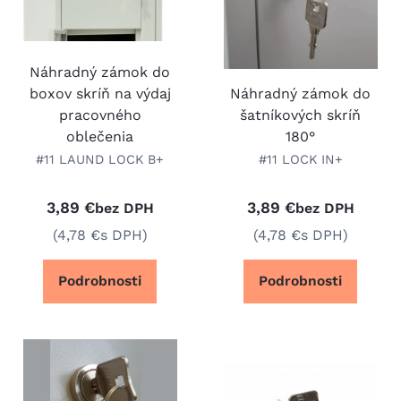
Náhradný zámok do
boxov skríň na výdaj
Náhradný zámok do
pracovného
šatníkových skríň
oblečenia
180°
#11 LAUND LOCK B+
#11 LOCK IN+
3,89 €
3,89 €
bez DPH
bez DPH
(4,78 €
s DPH)
(4,78 €
s DPH)
Podrobnosti
Podrobnosti