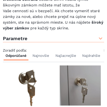
šikovným zámkom môžete mať istotu, že
Vaše cennosti sú v bezpečí. Ak chcete vymeniť staré
zámky za nové, alebo chcete prejsť na úplne nový
systém, ste na správnom mieste. U nás nájdete
široký
výber zámkov
pre každý typ skrine.
Parametre
Zoradiť podľa:
P
Odporúčané
Najnovšie
Najlacnejšie
Najdrahšie