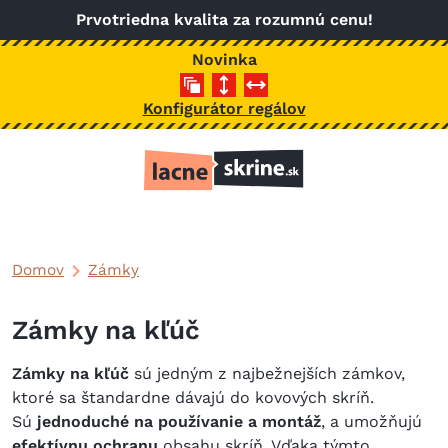
Skočiť na hlavný obsah
Prvotriedna kvalita za rozumnú cenu!
Novinka
Konfigurátor regálov
Domov
Zámky
Zámky na kľúč
Zámky na kľúč
sú jedným z najbežnejších zámkov,
ktoré sa štandardne dávajú do kovových skríň.
Sú
jednoduché na používanie a montáž
, a umožňujú
efektívnu ochranu
obsahu skríň. Vďaka týmto