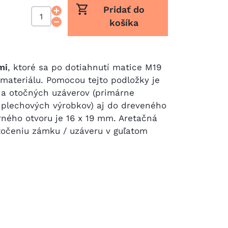
Pridať do
košíka
mi
, ktoré sa po dotiahnutí matice M19
materiálu. Pomocou tejto podložky je
a otočných uzáverov (primárne
plechových výrobkov) aj do dreveného
ného otvoru je 16 x 19 mm. Aretačná
očeniu zámku / uzáveru v guľatom