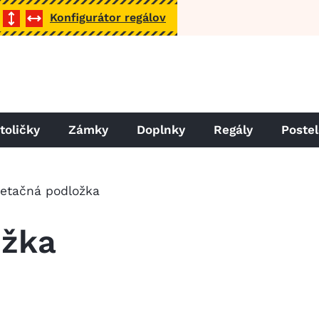
Konfigurátor regálov
toličky
Zámky
Doplnky
Regály
Poste
etačná podložka
ožka