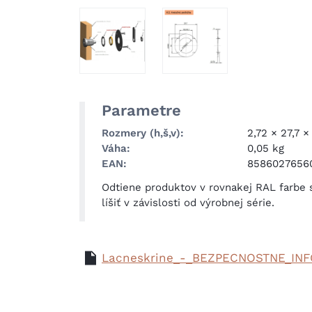
Parametre
Rozmery (h,š,v)
2,72 × 27,7 
Váha
0,05 kg
EAN
8586027656
Odtiene produktov v rovnakej RAL farbe
líšiť v závislosti od výrobnej série.
Lacneskrine_-_BEZPECNOSTNE_INF