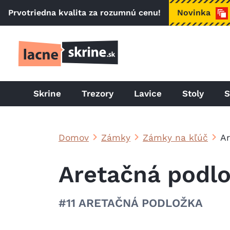
Skočiť na hlavný obsah
Prvotriedna kvalita za rozumnú cenu!
Novinka
Skrine
Trezory
Lavice
Stoly
S
Domov
Zámky
Zámky na kľúč
Ar
Aretačná podl
#11 ARETAČNÁ PODLOŽKA