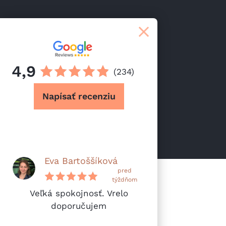
4,9
(234)
Napísať recenziu
Eva Bartoššíková
pred
týždňom
Veľká spokojnosť. Vrelo
doporučujem