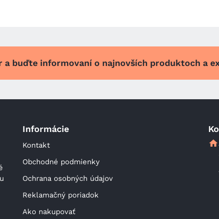
er a buďte informovaní o najnovších produktoch a e
Informácie
Ko
Kontakt
Obchodné podmienky
 
u 
Ochrana osobných údajov
Reklamačný poriadok
Ako nakupovať