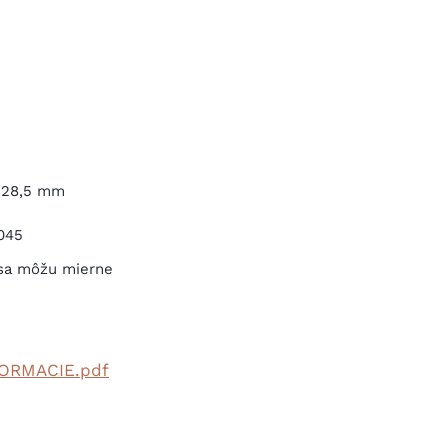
× 28,5 mm
045
 sa môžu mierne
ORMACIE.pdf