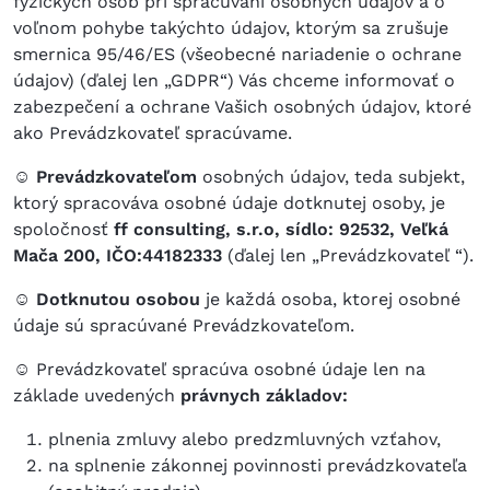
fyzických osôb pri spracúvaní osobných údajov a o
voľnom pohybe takýchto údajov, ktorým sa zrušuje
smernica 95/46/ES (všeobecné nariadenie o ochrane
údajov) (ďalej len „GDPR“) Vás chceme informovať o
zabezpečení a ochrane Vašich osobných údajov, ktoré
ako Prevádzkovateľ spracúvame.
☺ Prevádzkovateľom
osobných údajov, teda subjekt,
ktorý spracováva osobné údaje dotknutej osoby, je
spoločnosť
ff consulting, s.r.o, sídlo: 92532, Veľká
Mača 200, IČO:44182333
(ďalej len „Prevádzkovateľ “).
☺ Dotknutou osobou
je každá osoba, ktorej osobné
údaje sú spracúvané Prevádzkovateľom.
☺
Prevádzkovateľ spracúva osobné údaje len na
základe uvedených
právnych základov:
plnenia zmluvy alebo predzmluvných vzťahov,
na splnenie zákonnej povinnosti prevádzkovateľa