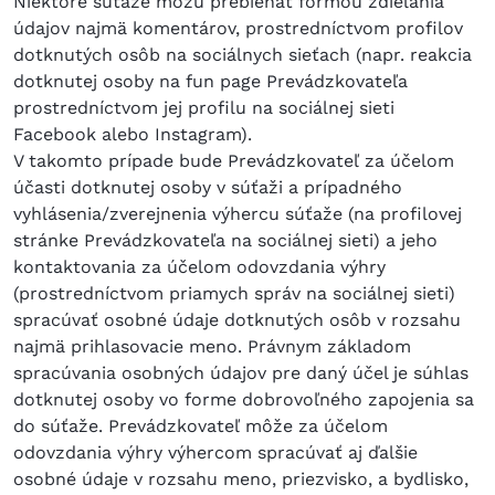
Niektoré súťaže môžu prebiehať formou zdieľania
údajov najmä komentárov, prostredníctvom profilov
dotknutých osôb na sociálnych sieťach (napr. reakcia
dotknutej osoby na fun page Prevádzkovateľa
prostredníctvom jej profilu na sociálnej sieti
Facebook alebo Instagram).
V takomto prípade bude Prevádzkovateľ za účelom
účasti dotknutej osoby v súťaži a prípadného
vyhlásenia/zverejnenia výhercu súťaže (na profilovej
stránke Prevádzkovateľa na sociálnej sieti) a jeho
kontaktovania za účelom odovzdania výhry
(prostredníctvom priamych správ na sociálnej sieti)
spracúvať osobné údaje dotknutých osôb v rozsahu
najmä prihlasovacie meno. Právnym základom
spracúvania osobných údajov pre daný účel je súhlas
dotknutej osoby vo forme dobrovoľného zapojenia sa
do súťaže. Prevádzkovateľ môže za účelom
odovzdania výhry výhercom spracúvať aj ďalšie
osobné údaje v rozsahu meno, priezvisko, a bydlisko,