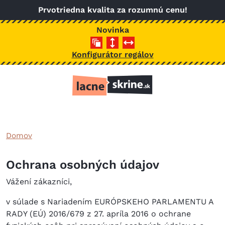
Skočiť na hlavný obsah
Prvotriedna kvalita za rozumnú cenu!
Novinka
Konfigurátor regálov
Domov
Ochrana osobných údajov
Vážení zákazníci,
v súlade s Nariadením EURÓPSKEHO PARLAMENTU A
RADY (EÚ) 2016/679 z 27. apríla 2016 o ochrane