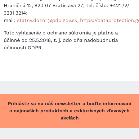
Hraničná 12, 820 07 Bratislava 27; tel. číslo: +421 /2/
3231 3214;
mail:
statny.dozor@pdp.gov.sk
,
https://dataprotection.g
Toto vyhlásenie o ochrane súkromia je platné a
účinné od 25.5.2018, t. j. odo dňa nadobudnutia
účinnosti GDPR.
Prihláste sa na náš newsletter a buďte informovaní
o najnovších produktoch a exkluzívnych zľavových
akciách