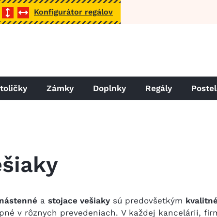
Konfigurátor regálov
toličky
Zámky
Doplnky
Regály
Poste
šiaky
nástenné
a
stojace vešiaky
sú predovšetkým
kvalitn
pné v rôznych prevedeniach. V každej kancelárii, fi