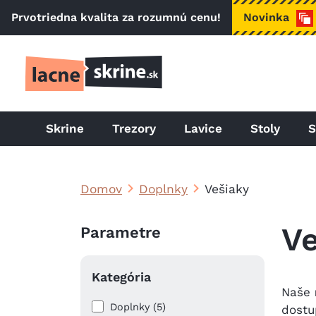
Skočiť na hlavný obsah
Prvotriedna kvalita za rozumnú cenu!
Novinka
Skrine
Trezory
Lavice
Stoly
S
Domov
Doplnky
Vešiaky
Ve
Parametre
Kategória
Naše
Doplnky (5)
dostu