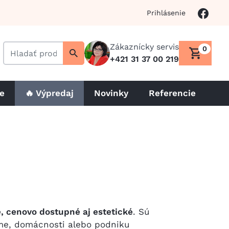
Prihlásenie
Zákaznícky servis
0
+421 31 37 00 219
le
🔥 Výpredaj
Novinky
Referencie
é, cenovo dostupné aj estetické
. Sú
rme, domácnosti alebo podniku