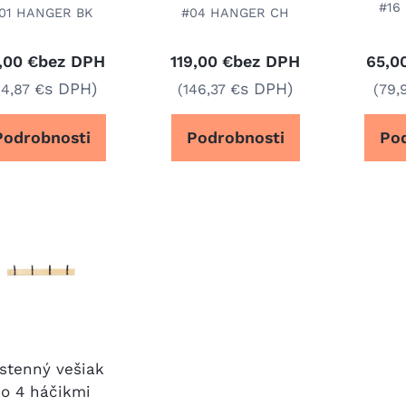
#16
01 HANGER BK
#04 HANGER CH
bez DPH
bez DPH
,00 €
119,00 €
65,0
s DPH)
s DPH)
84,87 €
(146,37 €
(79,
Podrobnosti
Podrobnosti
Po
stenný vešiak
so 4 háčikmi