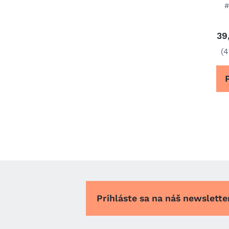
#
39
(
Prihláste sa na náš newslett