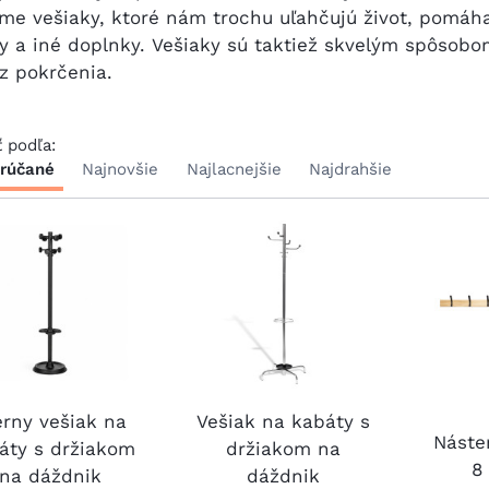
me vešiaky, ktoré nám trochu uľahčujú život, pomáh
y a iné doplnky. Vešiaky sú taktiež skvelým spôsobo
z pokrčenia.
ť podľa:
rúčané
Najnovšie
Najlacnejšie
Najdrahšie
erny vešiak na
Vešiak na kabáty s
Náste
áty s držiakom
držiakom na
8
na dáždnik
dáždnik