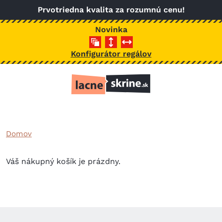
Skočiť na hlavný obsah
Prvotriedna kvalita za rozumnú cenu!
Novinka
Konfigurátor regálov
Domov
Váš nákupný košík je prázdny.