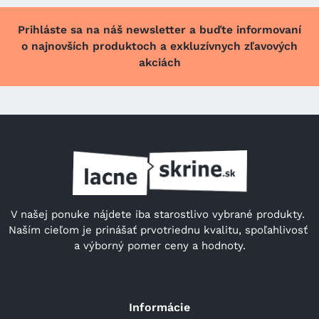
Prihláste sa na náš newsletter a buďte informovaní
o najnovších produktoch a exkluzívnych zľavových
akciách
V našej ponuke nájdete iba starostlivo vybrané produkty. 
Naším cieľom je prinášať prvotriednu kvalitu, spoľahlivosť 
a výborný pomer ceny a hodnoty.
Informácie