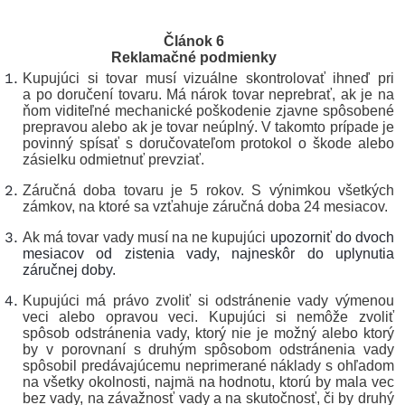
Článok 6
Reklamačné podmienky
Kupujúci si tovar musí vizuálne skontrolovať ihneď pri
a po doručení tovaru. Má nárok tovar neprebrať, ak je na
ňom viditeľné mechanické poškodenie zjavne spôsobené
prepravou alebo ak je tovar neúplný. V takomto prípade je
povinný spísať s doručovateľom protokol o škode alebo
zásielku odmietnuť prevziať.
Záručná doba tovaru je 5 rokov. S výnimkou všetkých
zámkov, na ktoré sa vzťahuje záručná doba 24 mesiacov.
Ak má tovar vady musí na ne kupujúci
upozorniť do dvoch
mesiacov od zistenia vady, najneskôr do uplynutia
záručnej doby.
Kupujúci má právo zvoliť si odstránenie vady výmenou
veci alebo opravou veci. Kupujúci si nemôže zvoliť
spôsob odstránenia vady, ktorý nie je možný alebo ktorý
by v porovnaní s druhým spôsobom odstránenia vady
spôsobil predávajúcemu neprimerané náklady s ohľadom
na všetky okolnosti, najmä na hodnotu, ktorú by mala vec
bez vady, na závažnosť vady a na skutočnosť, či by druhý