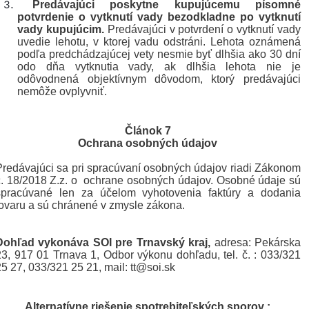
Predávajúci poskytne kupujúcemu písomné
potvrdenie o vytknutí vady bezodkladne po vytknutí
vady kupujúcim.
Predávajúci v potvrdení o vytknutí vady
uvedie lehotu, v ktorej vadu odstráni. Lehota oznámená
podľa predchádzajúcej vety nesmie byť dlhšia ako 30 dní
odo dňa vytknutia vady, ak dlhšia lehota nie je
odôvodnená objektívnym dôvodom, ktorý predávajúci
nemôže ovplyvniť.
Článok 7
Ochrana osobných údajov
Predávajúci sa pri spracúvaní osobných údajov riadi Zákonom
č. 18/2018 Z.z. o ochrane osobných údajov. Osobné údaje sú
spracúvané len za účelom vyhotovenia faktúry a dodania
tovaru a sú chránené v zmysle zákona.
Dohľad vykonáva SOI
pre Trnavský kraj,
adresa: Pekárska
23, 917 01 Trnava 1, Odbor výkonu dohľadu, tel. č. : 033/321
25 27, 033/321 25 21, mail: tt@soi.sk
Alternatívne riešenie spotrebiteľských sporov :