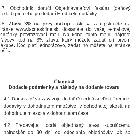
3.7. Obchodník doručí Objednávateľovi faktúru (daňový
doklad) pri alebo po dodaní Predmetu dodávky.
3.8.
Zľava 3% na prvý nákup
- Ak sa zaregistrujete na
stránke www.lacneskrine.sk, dostanete do vašej e-mailovej
schránky potvrdzovací mail. Na konci tohto mailu nájdete
zľavový kód na 3% zľavu, ktorý môžete zadať pri prvom
nákupe. Kód platí jednorázovo, zadať ho môžete na stránke
košíka.
Článok 4
Dodacie podmienky a náklady na dodanie tovaru
4.1 Dodávateľ sa zaväzuje dodať Objednávateľovi Predmet
dodávky v dohodnutom množstve, v dohodnutej akosti, na
dohodnuté miesto a v dohodnutom čase.
4.2 Predávajúci dodá objednaný tovar kupujúcemu
najneskôr do 30 dní od odoslania objednávky, ak sa