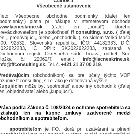
Článok 1
Všeobecné ustanovenie
Tieto Všeobecné obchodné podmienky (ďalej len
„podmienky“) platia pri nákupe v internetovom obchode
www.lacneskrine.sk
(ďalej len „portál“), ktorého
prevádzkovateľom je spoločnosť
ff consulting, s.r.o.
( ďalej
len ,, predávajúci,, alebo ,,obchodník,,), so sídlom Veľká Mača
200, 92532, Slovenská republika. IČO: 44182333, DIČ:
2022622283, IČ DPH: SK2022622283, zapísaná v
Obchodnom registri Okresného súdu Trnava, oddiel: Sro,
vložka č.: 22062/T, email:
info@lacneskrine.sk
,
info@ffconsulting.sk.
Tel. č.
+421 31 37 00 219.
Predávajúcim
(obchodníkom) sa pre účely týchto VOP
ozumie ff consulting, s.r.o. ako je definovaná vyššie.
Kupujúcim
môže byť spotrebiteľ alebo iný obchodník (ďalej
len „objednávateľ alebo „kupujúci“).
Práva podľa Zákona č. 108/2024 o ochrane spotrebiteľa sa
vzťahujú len na kúpne zmluvy uzatvorené medzi
obchodníkom a spotrebiteľom.
•
spotrebiteľom
je FO, ktorá pri uzatváraní a plnení