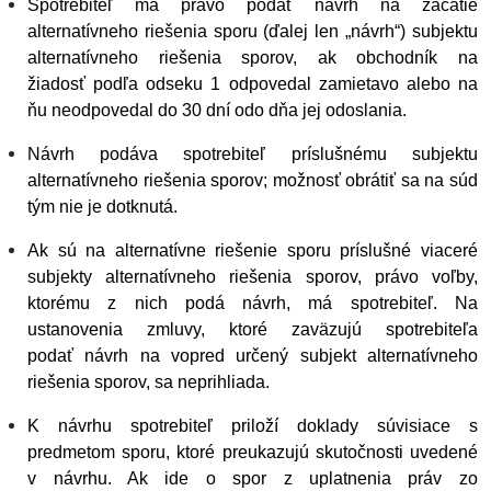
Spotrebiteľ má právo podať návrh na začatie
alternatívneho riešenia sporu (ďalej len „návrh“) subjektu
alternatívneho riešenia sporov, ak obchodník na
žiadosť podľa odseku 1 odpovedal zamietavo alebo na
ňu neodpovedal do 30 dní odo dňa jej odoslania.
Návrh podáva spotrebiteľ príslušnému subjektu
alternatívneho riešenia sporov; možnosť obrátiť sa na súd
tým nie je dotknutá.
Ak sú na alternatívne riešenie sporu príslušné viaceré
subjekty alternatívneho riešenia sporov, právo voľby,
ktorému z nich podá návrh, má spotrebiteľ. Na
ustanovenia zmluvy, ktoré zaväzujú spotrebiteľa
podať návrh na vopred určený subjekt alternatívneho
riešenia sporov, sa neprihliada.
K návrhu spotrebiteľ priloží doklady súvisiace s
predmetom sporu, ktoré preukazujú skutočnosti uvedené
v návrhu. Ak ide o spor z uplatnenia práv zo