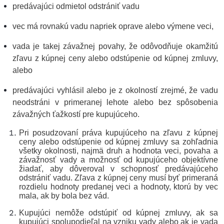
predávajúci odmietol odstrániť vadu
vec má rovnakú vadu napriek oprave alebo výmene veci,
vada je takej závažnej povahy, že odôvodňuje okamžitú
zľavu z kúpnej ceny alebo odstúpenie od kúpnej zmluvy,
alebo
predávajúci vyhlásil alebo je z okolností zrejmé, že vadu
neodstráni v primeranej lehote alebo bez spôsobenia
závažných ťažkostí pre kupujúceho.
Pri posudzovaní práva kupujúceho na zľavu z kúpnej
ceny alebo odstúpenie od kúpnej zmluvy sa zohľadnia
všetky okolnosti, najmä druh a hodnota veci, povaha a
závažnosť vady a možnosť od kupujúceho objektívne
žiadať, aby dôveroval v schopnosť predávajúceho
odstrániť vadu. Zľava z kúpnej ceny musí byť primeraná
rozdielu hodnoty predanej veci a hodnoty, ktorú by vec
mala, ak by bola bez vád.
Kupujúci nemôže odstúpiť od kúpnej zmluvy, ak sa
kupujúci spolupodieľal na vzniku vady alebo ak je vada