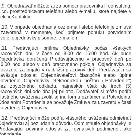
2.9. Objednávať môžete aj za pomoci pracovníka ff consulting,
s.r.o. prostredníctvom telefónu alebo e-mailu, ktoré nájdete v
ekcii Kontakty.
2.10. V prípade objednania cez e-mail alebo telefón je zmluva
uzatvorená v momente, keď prijmete ponuku potvrdením
svojej objednávky písomne, e-mailom.
2.11 Predávajúci prijíma Objednávky počas všetkých
pracovných dní, v čase od 8:00 do 16:00 hod. Ak bude
Objednávka doručená Predávajúcemu v pracovný deň po
16:00 hod alebo v deň pracovného pokoja, Objednávka sa
považuje za prijatú v najbližší pracovný deň. Predávajúci sa
zaväzuje odoslať Objednávateľovi čiastočné alebo úplné
potvrdenie Objednávky elektronickou poštou („Potvrdenie“)
bez zbytočného odkladu, najneskôr však do troch (3)
pracovných dní odo dňa jej prijatia. Dodávateľ si môže podľa
vlastného uváženia zvoliť aj inú formu oznámenia Potvrdenia.
Odoslaním Potvrdenia sa považuje Zmluva za uzavretú v časti
potvrdenej Objednávky.
2.12. Predávajúci môže podľa vlastného uváženia odmietnuť
Objednávku aj bez udania dôvodu. Odmietnutie objednávky je
Predávajúci povinný odoslať za rovnakých podmienok ako
Potvrdenie.