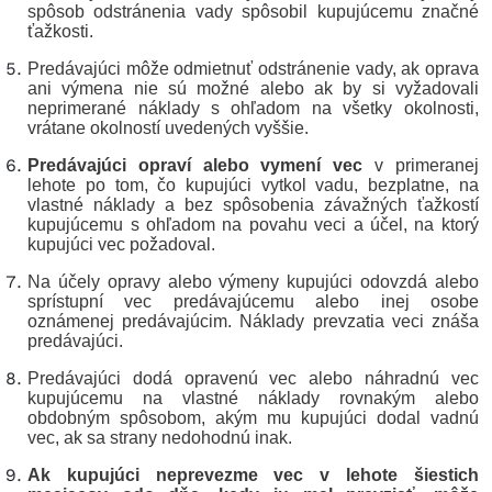
spôsob odstránenia vady spôsobil kupujúcemu značné
ťažkosti.
Predávajúci môže odmietnuť odstránenie vady, ak oprava
ani výmena nie sú možné alebo ak by si vyžadovali
neprimerané náklady s ohľadom na všetky okolnosti,
vrátane okolností uvedených vyššie.
Predávajúci opraví alebo vymení vec
v primeranej
lehote po tom, čo kupujúci vytkol vadu, bezplatne, na
vlastné náklady a bez spôsobenia závažných ťažkostí
kupujúcemu s ohľadom na povahu veci a účel, na ktorý
kupujúci vec požadoval.
Na účely opravy alebo výmeny kupujúci odovzdá alebo
sprístupní vec predávajúcemu alebo inej osobe
oznámenej predávajúcim. Náklady prevzatia veci znáša
predávajúci.
Predávajúci dodá opravenú vec alebo náhradnú vec
kupujúcemu na vlastné náklady rovnakým alebo
obdobným spôsobom, akým mu kupujúci dodal vadnú
vec, ak sa strany nedohodnú inak.
Ak kupujúci neprevezme vec v lehote šiestich