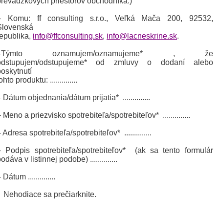
prevádzkových priestorov obchodníka.)
– Komu: ff consulting s.r.o., Veľká Mača 200, 92532,
Slovenská
republika,
info@ffconsulting.sk
,
info@lacneskrine.sk
.
–Týmto oznamujem/oznamujeme* , že
odstupujem/odstupujeme* od zmluvy o dodaní alebo
poskytnutí
ohto produktu: ..............
 Dátum objednania/dátum prijatia* ..............
 Meno a priezvisko spotrebiteľa/spotrebiteľov* ..............
 Adresa spotrebiteľa/spotrebiteľov* ..............
– Podpis spotrebiteľa/spotrebiteľov* (ak sa tento formulár
odáva v listinnej podobe) ..............
 Dátum ..............
* Nehodiace sa prečiarknite.