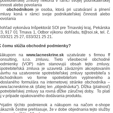
spotrebiteľskej zmluvy nekoná v rámci svojej podnikateľskej
činnosti alebo povolania
•
obchodníkom
je osoba, ktorá pri uzatváraní a plnení
zmluvy koná v rámci svoje podnikateľskej činnosti alebo
povolania
Dohľad vykonáva Inšpektorát SOI pre Trnavský kraj, Pekárska
23, 917 01 Trnava 1, Odbor výkonu dohľadu, tt@soi.sk, tel. č.
033/321 25 27, 033/321 25 21.
K čomu slúžia obchodné podmienky?
Nákupom na
www.lacneskrine.sk
uzatvárate s firmou ff
consulting, s.r.o. zmluvu. Tieto všeobecné obchodné
podmienky (VOP) nám stanovujú obsah tejto zmluvy.
Spotrebiteľská zmluva je uzavretá záväzným akceptovaním
návrhu na uzatvorenie spotrebiteľskej zmluvy spotrebiteľa s
obchodníkom vo forme spotrebiteľom vyplneného a
odoslaného formulára na internetovej stránke obchodníka –
www.lacneskrine.sk (ďalej len „objednávka“). Dĺžka (platnosť)
spotrebiteľskej zmluvy sa rovná dĺžke záručnej doby. To platí
aj v prípade opakovaného dodávania produktu.
Prijatím týchto podmienok a nákupom na načom e-shope
zákazník čestne prehlasuje, že v dobe objednania tejto služby