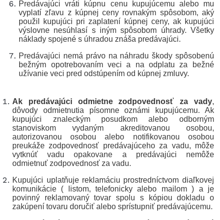
Predávajúci vráti kúpnu cenu kupujúcemu alebo mu
vyplatí zľavu z kúpnej ceny rovnakým spôsobom, aký
použil kupujúci pri zaplatení kúpnej ceny, ak kupujúci
výslovne nesúhlasí s iným spôsobom úhrady. Všetky
náklady spojené s úhradou znáša predávajúci.
Predávajúci nemá právo na náhradu škody spôsobenú
bežným opotrebovaním veci a na odplatu za bežné
užívanie veci pred odstúpením od kúpnej zmluvy.
Ak predávajúci odmietne zodpovednosť za vady
,
dôvody odmietnutia písomne oznámi kupujúcemu. Ak
kupujúci znaleckým posudkom alebo odborným
stanoviskom vydaným akreditovanou osobou,
autorizovanou osobou alebo notifikovanou osobou
preukáže zodpovednosť predávajúceho za vadu, môže
vytknúť vadu opakovane a predávajúci nemôže
odmietnuť zodpovednosť za vadu.
Kupujúci uplatňuje reklamáciu prostredníctvom diaľkovej
komunikácie ( listom, telefonicky alebo mailom ) a je
povinný reklamovaný tovar spolu s kópiou dokladu o
zakúpení tovaru doručiť alebo sprístupniť predávajúcemu.