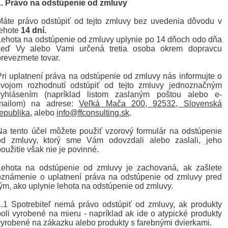
1. Právo na odstúpenie od zmluvy
Máte právo odstúpiť od tejto zmluvy bez uvedenia dôvodu v
lehote
14 dní.
Lehota na odstúpenie od zmluvy uplynie po 14 dňoch odo dňa
keď Vy alebo Vami určená tretia osoba okrem dopravcu
prevezmete tovar.
Pri uplatnení práva na odstúpenie od zmluvy nás informujte o
svojom rozhodnutí odstúpiť od tejto zmluvy jednoznačným
vyhlásením (napríklad listom zaslaným poštou alebo e-
mailom) na adrese:
Veľká Mača 200, 92532, Slovenská
republika
, alebo
info@ffconsulting.sk
.
Na tento účel môžete použiť vzorový formulár na odstúpenie
od zmluvy, ktorý sme Vám odovzdali alebo zaslali, jeho
použitie však nie je povinné.
Lehota na odstúpenie od zmluvy je zachovaná, ak zašlete
oznámenie o uplatnení práva na odstúpenie od zmluvy pred
tým, ako uplynie lehota na odstúpenie od zmluvy.
1.1 Spotrebiteľ nemá právo odstúpiť od zmluvy, ak produkty
boli vyrobené na mieru - napríklad ak ide o atypické produkty
vyrobené na zákazku alebo produkty s farebnými dvierkami.