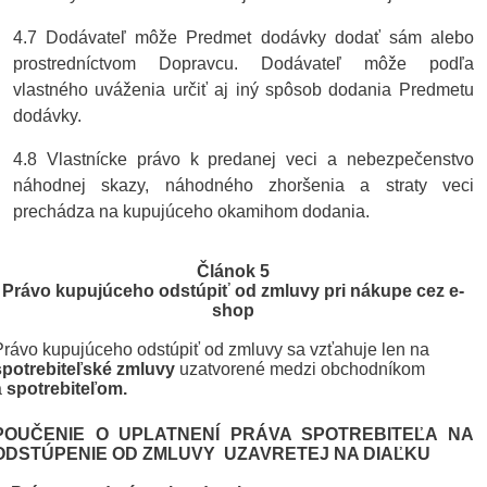
4.7 Dodávateľ môže Predmet dodávky dodať sám alebo
prostredníctvom Dopravcu. Dodávateľ môže podľa
vlastného uváženia určiť aj iný spôsob dodania Predmetu
dodávky.
4.8 Vlastnícke právo k predanej veci a nebezpečenstvo
náhodnej skazy, náhodného zhoršenia a straty veci
prechádza na kupujúceho okamihom dodania.
Článok 5
Právo kupujúceho odstúpiť od zmluvy pri nákupe cez e-
shop
Právo kupujúceho odstúpiť od zmluvy sa vzťahuje len na
spotrebiteľské zmluvy
uzatvorené medzi obchodníkom
a
spotrebiteľom.
POUČENIE O UPLATNENÍ PRÁVA SPOTREBITEĽA NA
ODSTÚPENIE OD ZMLUVY
UZAVRETEJ NA DIAĽKU