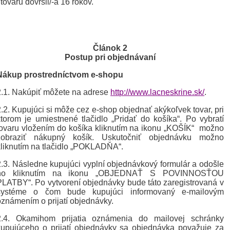
 tovaru dovŕšil/-a 16 rokov.
Článok 2
Postup pri objednávaní
Nákup prostredníctvom e-shopu
2.1. Nakúpiť môžete na adrese
http://www.lacneskrine.sk/
.
2.2. Kupujúci si môže cez e-shop objednať akýkoľvek tovar, pri
ktorom je umiestnené tlačidlo „Pridať do košíka“. Po vybratí
tovaru vložením do košíka kliknutím na ikonu „KOŠÍK“ možno
zobraziť nákupný košík. Uskutočniť objednávku možno
kliknutím na tlačidlo „POKLADŇA“.
2.3. Následne kupujúci vyplní objednávkový formulár a odošle
ho kliknutím na ikonu „OBJEDNAŤ S POVINNOSŤOU
PLATBY“. Po vytvorení objednávky bude táto zaregistrovaná v
systéme o čom bude kupujúci informovaný e-mailovým
oznámením o prijatí objednávky.
2.4. Okamihom prijatia oznámenia do mailovej schránky
kupujúceho o prijatí objednávky sa objednávka považuje za