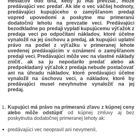
mesiacov odo dňa, kedy ju mal prevziať, môže
predávajúci vec predať. Ak ide o vec väčšej hodnoty,
predávajúci kupujúceho o zamýšľanom predaji
vopred upovedomí a poskytne mu primeranú
dodatočnú lehotu na prevzatie veci. Predávajúci
bezodkladne po predaji vyplatí kupujúcemu výťažok z
predaja veci po odpočítaní nákladov, ktoré účelne
vynaložil na jej úschovu a predaj, ak kupujúci uplatní
právo na podiel z výťažku v primeranej lehote
uvedenej predávajúcim v oznámení o zamýšľanom
predaji veci. Predávajúci môže vec na vlastné náklady
zničiť, ak sa ju nepodarilo predať alebo ak
predpokladaný výťažok z predaja nebude postačovať
ani na úhradu nákladov, ktoré predávajúci účelne
vynaložil na úschovu veci, a nákladov, ktoré by
predávajúci musel nevyhnutne vynaložiť na jej
predaj.
Kupujúci má právo na primeranú zľavu z kúpnej ceny
alebo môže odstúpiť
od kúpnej zmluvy aj bez
poskytnutia dodatočnej primeranej lehoty ak:
predávajúci vec neopravil ani nevymenil,