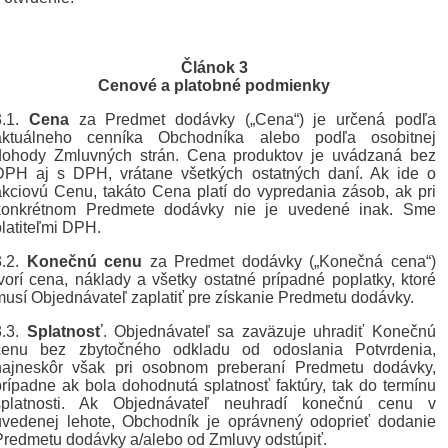
Článok 3
Cenové a platobné podmienky
3.1.
Cena
za Predmet dodávky („Cena“) je určená podľa
aktuálneho cenníka Obchodníka alebo podľa osobitnej
dohody Zmluvných strán. Cena produktov je uvádzaná bez
DPH aj s DPH, vrátane všetkých ostatných daní. Ak ide o
akciovú Cenu, takáto Cena platí do vypredania zásob, ak pri
konkrétnom Predmete dodávky nie je uvedené inak. Sme
platiteľmi DPH.
3.2.
Konečnú cenu
za Predmet dodávky („Konečná cena“)
tvorí cena, náklady a všetky ostatné prípadné poplatky, ktoré
musí Objednávateľ zaplatiť pre získanie Predmetu dodávky.
3.3.
Splatnosť
. Objednávateľ sa zaväzuje uhradiť Konečnú
cenu bez zbytočného odkladu od odoslania Potvrdenia,
najneskôr však pri osobnom preberaní Predmetu dodávky,
prípadne ak bola dohodnutá splatnosť faktúry, tak do termínu
splatnosti. Ak Objednávateľ neuhradí konečnú cenu v
uvedenej lehote, Obchodník je oprávnený odoprieť dodanie
Predmetu dodávky a/alebo od Zmluvy odstúpiť.