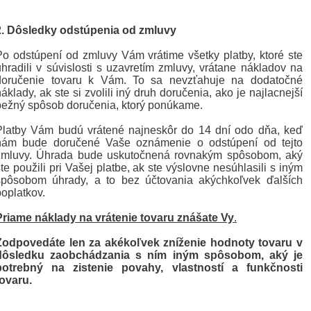
2. Dôsledky odstúpenia od zmluvy
Po odstúpení od zmluvy Vám vrátime všetky platby, ktoré ste
uhradili v súvislosti s uzavretím zmluvy, vrátane nákladov na
doručenie tovaru k Vám. To sa nevzťahuje na dodatočné
áklady, ak ste si zvolili iný druh doručenia, ako je najlacnejší
bežný spôsob doručenia, ktorý ponúkame.
Platby Vám budú vrátené najneskôr do 14 dní odo dňa, keď
nám bude doručené Vaše oznámenie o odstúpení od tejto
zmluvy. Úhrada bude uskutočnená rovnakým spôsobom, aký
te použili pri Vašej platbe, ak ste výslovne nesúhlasili s iným
spôsobom úhrady, a to bez účtovania akýchkoľvek ďalších
poplatkov.
Priame náklady na vrátenie tovaru znášate Vy
.
Zodpovedáte len za akékoľvek zníženie hodnoty tovaru v
dôsledku zaobchádzania s ním iným spôsobom, aký je
potrebný na zistenie povahy, vlastností a funkčnosti
tovaru.