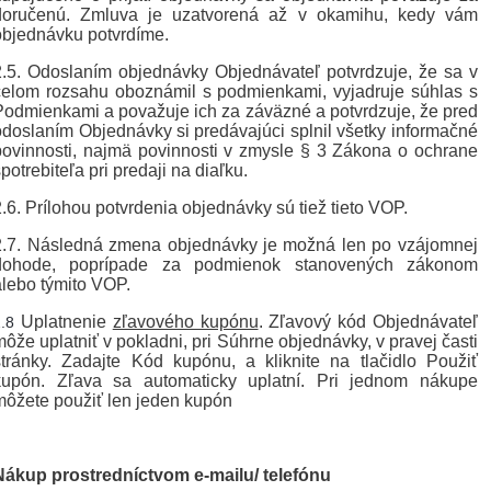
doručenú. Zmluva je uzatvorená až v okamihu, kedy vám
objednávku potvrdíme.
2.5. Odoslaním objednávky Objednávateľ potvrdzuje, že sa v
celom rozsahu oboznámil s podmienkami, vyjadruje súhlas s
Podmienkami a považuje ich za záväzné a potvrdzuje, že pred
odoslaním Objednávky si predávajúci splnil všetky informačné
povinnosti, najmä povinnosti v zmysle § 3 Zákona o ochrane
potrebiteľa pri predaji na diaľku.
2.6. Prílohou potvrdenia objednávky sú tiež tieto VOP.
2.7. Následná zmena objednávky je možná len po vzájomnej
dohode, poprípade za podmienok stanovených zákonom
alebo týmito VOP.
Uplatnenie
zľavového kupónu
. Zľavový kód Objednávateľ
2.8
môže uplatniť v pokladni, pri Súhrne objednávky, v pravej časti
stránky. Zadajte Kód kupónu, a kliknite na tlačidlo Použiť
kupón. Zľava sa automaticky uplatní. Pri jednom nákupe
môžete použiť len jeden kupón
Nákup prostredníctvom e-mailu/ telefónu