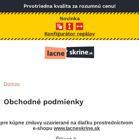
Skočiť na hlavný obsah
Prvotriedna kvalita za rozumnú cenu!
Novinka
Konfigurátor regálov
Domov
Obchodné podmienky
pre kúpne zmluvy uzavierané na diaľku prostredníctvom
e-shopu
www.lacneskrine.sk