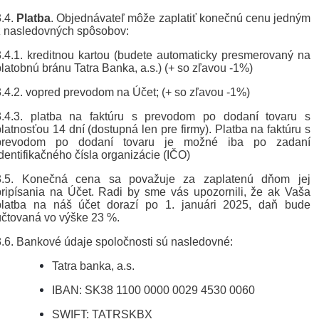
3.4.
Platba
. Objednávateľ môže zaplatiť konečnú cenu jedným
z nasledovných spôsobov:
3.4.1. kreditnou kartou (budete automaticky presmerovaný na
platobnú bránu Tatra Banka, a.s.) (+ so zľavou -1%)
3.4.2. vopred prevodom na Účet; (+ so zľavou -1%)
3.4.3. platba na faktúru s prevodom po dodaní tovaru s
platnosťou 14 dní (dostupná len pre firmy). Platba na faktúru s
prevodom po dodaní tovaru je možné iba po zadaní
identifikačného čísla organizácie (IČO)
3.5. Konečná cena sa považuje za zaplatenú dňom jej
pripísania na Účet. Radi by sme vás upozornili, že ak Vaša
platba na náš účet dorazí po 1. januári 2025, daň bude
účtovaná vo výške 23 %.
3.6. Bankové údaje spoločnosti sú nasledovné:
Tatra banka, a.s.
IBAN: SK38 1100 0000 0029 4530 0060
SWIFT: TATRSKBX