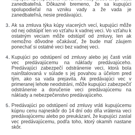
zanedbateľná. Dôkazné bremeno, že sa kupujúci
spolupodieľal na vzniku vady a že vada je
zanedbateľná, nesie predávajúci.
Ak sa zmluva týka kúpy viacerých vecí, kupujúci môže
od nej odstúpiť len vo vzťahu k vadnej veci. Vo vzťahu k
ostatným veciam môže odstúpiť od zmluvy, len ak
nemožno dôvodne očakávať, že bude mať záujem
ponechať si ostatné veci bez vadnej veci.
Kupujúci po odstúpení od zmluvy alebo jej časti vráti
vec predávajúcemu na náklady predávajúceho.
Predávajúci zabezpečí odstránenie veci, ktorá bola
nainštalovaná v súlade s jej povahou a účelom pred
tým, ako sa vada prejavila. Ak predávajúci vec v
primeranej lehote neodstráni, môže kupujúci zabezpečiť
odstránenie a doručenie veci predávajúcemu na
náklady a nebezpečenstvo predávajúceho.
Predávajúci po odstúpení od zmluvy vráti kupujúcemu
kúpnu cenu najneskôr do 14 dní odo dňa vrátenia veci
predávajúcemu alebo po preukázaní, že kupujúci zaslal
vec predávajúcemu, podľa toho, ktorý okamih nastane
skôr.