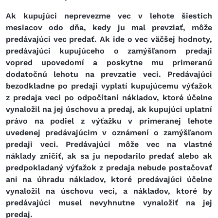
Ak kupujúci neprevezme vec v lehote šiestich
mesiacov odo dňa, kedy ju mal prevziať, môže
predávajúci vec predať. Ak ide o vec väčšej hodnoty,
predávajúci kupujúceho o zamýšľanom predaji
vopred upovedomí a poskytne mu primeranú
dodatočnú lehotu na prevzatie veci. Predávajúci
bezodkladne po predaji vyplatí kupujúcemu výťažok
z predaja veci po odpočítaní nákladov, ktoré účelne
vynaložil na jej úschovu a predaj, ak kupujúci uplatní
právo na podiel z výťažku v primeranej lehote
uvedenej predávajúcim v oznámení o zamýšľanom
predaji veci. Predávajúci môže vec na vlastné
náklady zničiť, ak sa ju nepodarilo predať alebo ak
predpokladaný výťažok z predaja nebude postačovať
ani na úhradu nákladov, ktoré predávajúci účelne
vynaložil na úschovu veci, a nákladov, ktoré by
predávajúci musel nevyhnutne vynaložiť na jej
predaj.