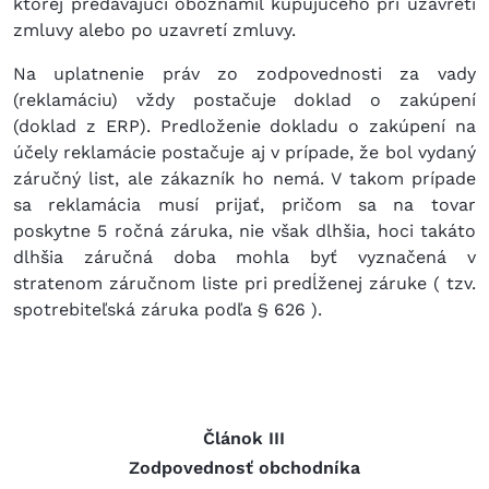
ktorej predávajúci oboznámil kupujúceho pri uzavretí
zmluvy alebo po uzavretí zmluvy.
Na uplatnenie práv zo zodpovednosti za vady
(reklamáciu) vždy postačuje doklad o zakúpení
(doklad z ERP). Predloženie dokladu o zakúpení na
účely reklamácie postačuje aj v prípade, že bol vydaný
záručný list, ale zákazník ho nemá. V takom prípade
sa reklamácia musí prijať, pričom sa na tovar
poskytne 5 ročná záruka, nie však dlhšia, hoci takáto
dlhšia záručná doba mohla byť vyznačená v
stratenom záručnom liste pri predĺženej záruke ( tzv.
spotrebiteľská záruka podľa § 626 ).
Článok III
Zodpovednosť obchodníka