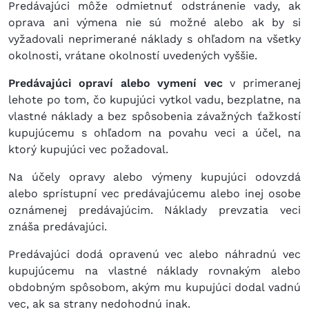
Predávajúci môže odmietnuť odstránenie vady, ak
oprava ani výmena nie sú možné alebo ak by si
vyžadovali neprimerané náklady s ohľadom na všetky
okolnosti, vrátane okolností uvedených vyššie.
Predávajúci opraví alebo vymení vec
v primeranej
lehote po tom, čo kupujúci vytkol vadu, bezplatne, na
vlastné náklady a bez spôsobenia závažných ťažkostí
kupujúcemu s ohľadom na povahu veci a účel, na
ktorý kupujúci vec požadoval.
Na účely opravy alebo výmeny kupujúci odovzdá
alebo sprístupní vec predávajúcemu alebo inej osobe
oznámenej predávajúcim. Náklady prevzatia veci
znáša predávajúci.
Predávajúci dodá opravenú vec alebo náhradnú vec
kupujúcemu na vlastné náklady rovnakým alebo
obdobným spôsobom, akým mu kupujúci dodal vadnú
vec, ak sa strany nedohodnú inak.