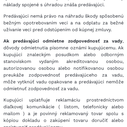
náklady spojené s úhradou znáša predávajúci.
Predávajúci nemá právo na náhradu škody spôsobenú
bežným opotrebovaním veci a na odplatu za bežné
užívanie veci pred odstúpením od kúpnej zmluvy.
Ak predávajúci odmietne zodpovednosť za vady
,
dôvody odmietnutia písomne oznámi kupujúcemu. Ak
kupujúci znaleckým posudkom alebo odborným
stanoviskom vydaným akreditovanou osobou,
autorizovanou osobou alebo notifikovanou osobou
preukáže zodpovednosť predávajúceho za vadu,
môže vytknúť vadu opakovane a predávajúci nemôže
odmietnuť zodpovednosť za vadu.
Kupujúci uplatňuje reklamáciu prostredníctvom
diaľkovej komunikácie ( listom, telefonicky alebo
mailom ) a je povinný reklamovaný tovar spolu s
kópiou dokladu o zakúpení tovaru doručiť alebo