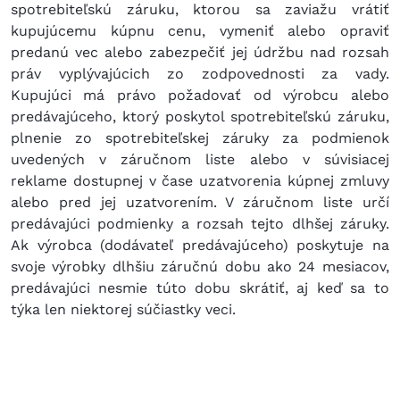
spotrebiteľskú záruku, ktorou sa zaviažu vrátiť
kupujúcemu kúpnu cenu, vymeniť alebo opraviť
predanú vec alebo zabezpečiť jej údržbu nad rozsah
práv vyplývajúcich zo zodpovednosti za vady.
Kupujúci má právo požadovať od výrobcu alebo
predávajúceho, ktorý poskytol spotrebiteľskú záruku,
plnenie zo spotrebiteľskej záruky za podmienok
uvedených v záručnom liste alebo v súvisiacej
reklame dostupnej v čase uzatvorenia kúpnej zmluvy
alebo pred jej uzatvorením. V záručnom liste určí
predávajúci podmienky a rozsah tejto dlhšej záruky.
Ak výrobca (dodávateľ predávajúceho) poskytuje na
svoje výrobky dlhšiu záručnú dobu ako 24 mesiacov,
predávajúci nesmie túto dobu skrátiť, aj keď sa to
týka len niektorej súčiastky veci.