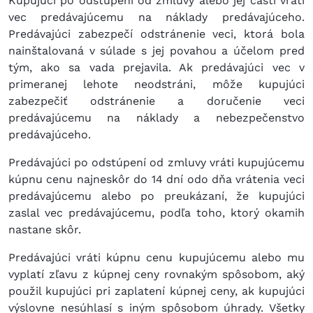
Kupujúci po odstúpení od zmluvy alebo jej časti vráti
vec predávajúcemu na náklady predávajúceho.
Predávajúci zabezpečí odstránenie veci, ktorá bola
nainštalovaná v súlade s jej povahou a účelom pred
tým, ako sa vada prejavila. Ak predávajúci vec v
primeranej lehote neodstráni, môže kupujúci
zabezpečiť odstránenie a doručenie veci
predávajúcemu na náklady a nebezpečenstvo
predávajúceho.
Predávajúci po odstúpení od zmluvy vráti kupujúcemu
kúpnu cenu najneskôr do 14 dní odo dňa vrátenia veci
predávajúcemu alebo po preukázaní, že kupujúci
zaslal vec predávajúcemu, podľa toho, ktorý okamih
nastane skôr.
Predávajúci vráti kúpnu cenu kupujúcemu alebo mu
vyplatí zľavu z kúpnej ceny rovnakým spôsobom, aký
použil kupujúci pri zaplatení kúpnej ceny, ak kupujúci
výslovne nesúhlasí s iným spôsobom úhrady. Všetky