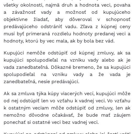
všetky okolnosti, najmä druh a hodnota veci, povaha
a závažnosť vady a možnosť od kupujúceho
objektívne žiadať, aby dôveroval v schopnosť
predávajúceho odstrániť vadu. Zľava z kúpnej ceny
musí byť primeraná rozdielu hodnoty predanej veci a
hodnoty, ktorú by vec mala, ak by bola bez vád.
Kupujúci nemôže odstúpiť od kúpnej zmluvy, ak sa
kupujúci spolupodieľal na vzniku vady alebo ak je
vada zanedbateľná. Dôkazné bremeno, že sa kupujúci
spolupodieľal na vzniku vady a že vada je
zanedbateľná, nesie predávajúci.
Ak sa zmluva týka kúpy viacerých vecí, kupujúci môže
od nej odstúpiť len vo vzťahu k vadnej veci. Vo vzťahu
k ostatným veciam môže odstúpiť od zmluvy, len ak
nemožno dôvodne očakávať, že bude mať záujem
ponechať si ostatné veci bez vadnej veci.