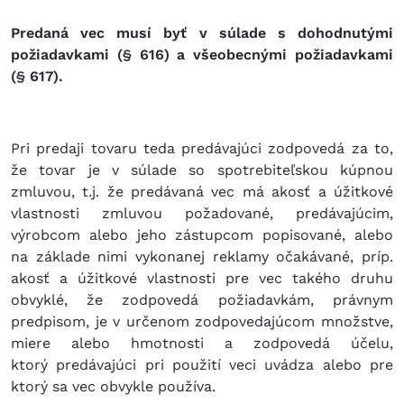
Predaná vec musí byť v súlade s dohodnutými
požiadavkami (§ 616) a všeobecnými požiadavkami
(§ 617).
Pri predaji tovaru teda predávajúci zodpovedá za to,
že tovar je v súlade so spotrebiteľskou kúpnou
zmluvou, t.j. že predávaná vec má akosť a úžitkové
vlastnosti zmluvou požadované, predávajúcim,
výrobcom alebo jeho zástupcom popisované, alebo
na základe nimi vykonanej reklamy očakávané, príp.
akosť a úžitkové vlastnosti pre vec takého druhu
obvyklé, že zodpovedá požiadavkám, právnym
predpisom, je v určenom zodpovedajúcom množstve,
miere alebo hmotnosti a zodpovedá účelu,
ktorý predávajúci pri použití veci uvádza alebo pre
ktorý sa vec obvykle používa.