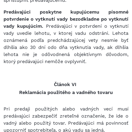
sprístupniť predávajúcemu.
Predávajúci poskytne kupujúcemu písomné
potvrdenie o vytknutí vady bezodkladne po vytknutí
vady kupujúcim.
Predávajúci v potvrdení o vytknutí
vady uvedie lehotu, v ktorej vadu odstráni. Lehota
oznámená podľa predchádzajúcej vety nesmie byť
dlhšia ako 30 dní odo dňa vytknutia vady, ak dlhšia
lehota nie je odôvodnená objektívnym dôvodom,
ktorý predávajúci nemôže ovplyvniť.
Článok VI
Reklamácia použitého a vadného tovaru
Pri predaji použitých alebo vadných vecí musí
predávajúci zabezpečiť zreteľné označenie, že ide o
vadný alebo použitý tovar. Predávajúci má povinnosť
upozorniť spotrebiteľa, o akú vadu sa jedná.