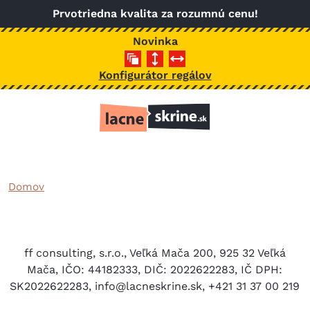
Skočiť na hlavný obsah
Prvotriedna kvalita za rozumnú cenu!
Novinka
Konfigurátor regálov
Domov
ff consulting, s.r.o., Veľká Mača 200, 925 32 Veľká
Mača, IČO: 44182333, DIČ: 2022622283, IČ DPH:
SK2022622283, info@lacneskrine.sk, +421 31 37 00 219