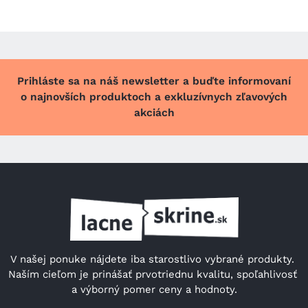
Prihláste sa na náš newsletter a buďte informovaní
o najnovších produktoch a exkluzívnych zľavových
akciách
V našej ponuke nájdete iba starostlivo vybrané produkty. 
Naším cieľom je prinášať prvotriednu kvalitu, spoľahlivosť 
a výborný pomer ceny a hodnoty.