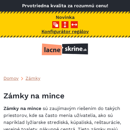
Skočiť na hlavný obsah
Prvotriedna kvalita za rozumnú cenu!
Novinka
Konfigurátor regálov
Domov
Zámky
Zámky na mince
Zámky na mince
sú zaujímavým riešením do takých
priestorov, kde sa často menia užívatelia, ako sú
napríklad lyžiarske strediská, kúpaliská, reštaurácie,
verejné toalety, nákupné centrá. Tieto zámky majú