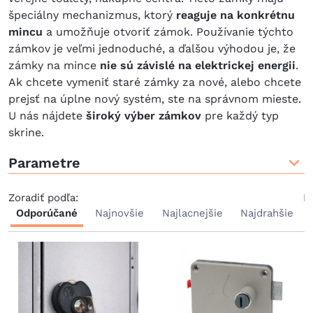
špeciálny mechanizmus, ktorý
reaguje na konkrétnu
mincu
a umožňuje otvoriť zámok. Používanie týchto
zámkov je veľmi jednoduché, a ďalšou výhodou je, že
zámky na mince
nie sú závislé na elektrickej energii
.
Ak chcete vymeniť staré zámky za nové, alebo chcete
prejsť na úplne nový systém, ste na správnom mieste.
U nás nájdete
široký výber zámkov
pre každý typ
skrine.
Parametre
Zoradiť podľa:
P
Odporúčané
Najnovšie
Najlacnejšie
Najdrahšie