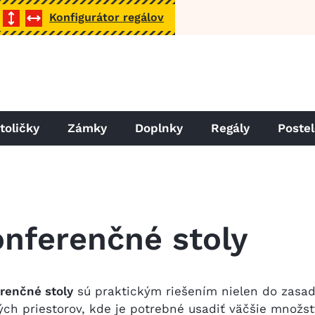
Konfigurátor regálov
toličky
Zámky
Doplnky
Regály
Poste
nferenčné stoly
renčné stoly
sú praktickým riešením nielen do zasada
ých priestorov, kde je potrebné usadiť väčšie množstv