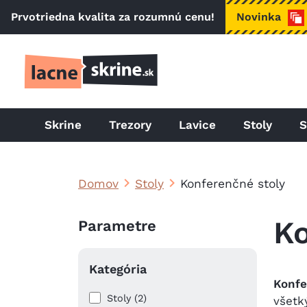
Skočiť na hlavný obsah
Prvotriedna kvalita za rozumnú cenu!
Novinka
Skrine
Trezory
Lavice
Stoly
S
Domov
Stoly
Konferenčné stoly
Ko
Parametre
Kategória
Konfe
Stoly (2)
všetk