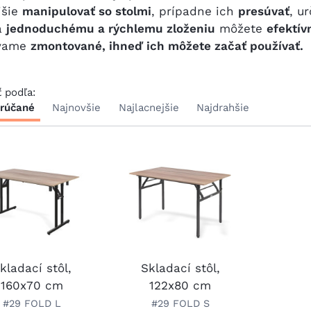
jšie
manipulovať so stolmi
, prípadne ich
presúvať
, u
a
jednoduchému a rýchlemu zloženiu
môžete
efektív
vame
zmontované, ihneď ich môžete začať používať.
ť podľa:
rúčané
Najnovšie
Najlacnejšie
Najdrahšie
kladací stôl,
Skladací stôl,
160x70 cm
122x80 cm
#29 FOLD L
#29 FOLD S