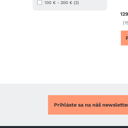
100 € - 200 € (2)
129
(1
Prihláste sa na náš newslett