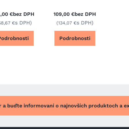
bez DPH
bez DPH
,00 €
109,00 €
s DPH)
s DPH)
58,67 €
(134,07 €
Podrobnosti
Podrobnosti
er a buďte informovaní o najnovších produktoch a e