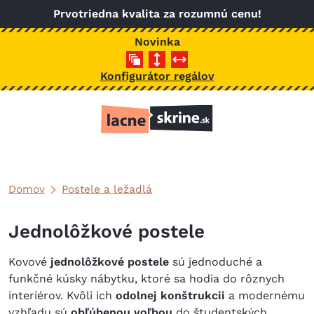
Skočiť na hlavný obsah
Prvotriedna kvalita za rozumnú cenu!
Novinka
Konfigurátor regálov
Domov
Postele a ležadlá
Jednolôžkové postele
Kovové
jednolôžkové postele
sú jednoduché a
funkčné kúsky nábytku, ktoré sa hodia do rôznych
interiérov. Kvôli ich
odolnej konštrukcii
a modernému
vzhľadu sú
obľúbenou voľbou
do študentských