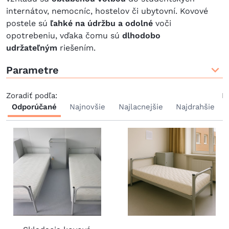
internátov, nemocníc, hostelov či ubytovní. Kovové
postele sú
ľahké na údržbu a odolné
voči
opotrebeniu, vďaka čomu sú
dlhodobo
udržateľným
riešením.
Parametre
Zoradiť podľa:
P
Odporúčané
Najnovšie
Najlacnejšie
Najdrahšie