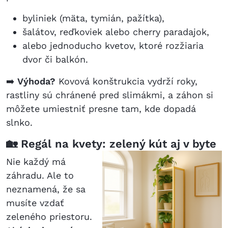
byliniek (mäta, tymián, pažítka),
šalátov, reďkoviek alebo cherry paradajok,
alebo jednoducho kvetov, ktoré rozžiaria
dvor či balkón.
➡️
Výhoda?
Kovová konštrukcia vydrží roky,
rastliny sú chránené pred slimákmi, a záhon si
môžete umiestniť presne tam, kde dopadá
slnko.
🏡 Regál na kvety: zelený kút aj v byte
Nie každý má
záhradu. Ale to
neznamená, že sa
musíte vzdať
zeleného priestoru.