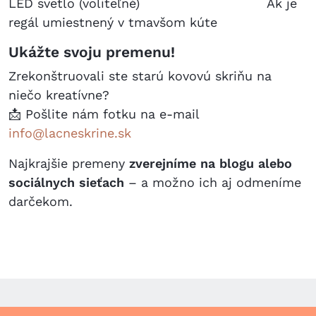
LED svetlo (voliteľné) Ak je
regál umiestnený v tmavšom kúte
Ukážte svoju premenu!
Zrekonštruovali ste starú kovovú skriňu na
niečo kreatívne?
📩 Pošlite nám fotku na e-mail
info@lacneskrine.sk
Najkrajšie premeny
zverejníme na blogu alebo
sociálnych sieťach
– a možno ich aj odmeníme
darčekom.