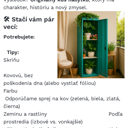
charakter, históriu a nový zmysel.
🛠️ Stačí vám pár
vecí:
Potrebujete:
Tipy:
Skriňu
Kovovú, bez
poškodenia dna (alebo vystlať fóliou)
Farbu
Odporúčame sprej na kov (zelená, biela, zlatá,
čierna)
Zeminu a rastliny Podľa
prostredia (izbové vs. vonkajšie)