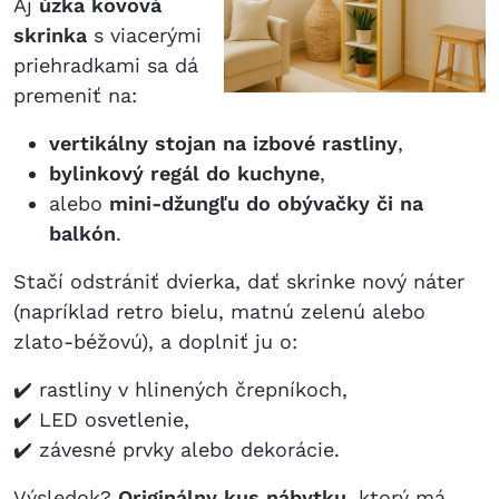
Aj
úzka kovová
skrinka
s viacerými
priehradkami sa dá
premeniť na:
vertikálny stojan na izbové rastliny
,
bylinkový regál do kuchyne
,
alebo
mini-džungľu do obývačky či na
balkón
.
Stačí odstrániť dvierka, dať skrinke nový náter
(napríklad retro bielu, matnú zelenú alebo
zlato-béžovú), a doplniť ju o:
✔️ rastliny v hlinených črepníkoch,
✔️ LED osvetlenie,
✔️ závesné prvky alebo dekorácie.
Výsledok?
Originálny kus nábytku
, ktorý má