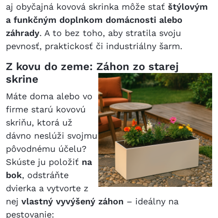
aj obyčajná kovová skrinka môže stať
štýlovým
a funkčným doplnkom domácnosti alebo
záhrady
. A to bez toho, aby stratila svoju
pevnosť, praktickosť či industriálny šarm.
Z kovu do zeme: Záhon zo starej
skrine
Máte doma alebo vo
firme starú kovovú
skriňu, ktorá už
dávno neslúži svojmu
pôvodnému účelu?
Skúste ju položiť
na
bok
, odstráňte
dvierka a vytvorte z
nej
vlastný vyvýšený záhon
– ideálny na
pestovanie: