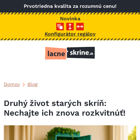
Skočiť na hlavný obsah
Prvotriedna kvalita za rozumnú cenu!
Novinka
Konfigurátor regálov
Domov
Blog
Druhý život starých skríň:
Nechajte ich znova rozkvitnúť!