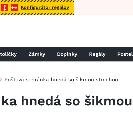
Konfigurátor regálov
toličky
Zámky
Doplnky
Regály
Poste
Poštová schránka hnedá so šikmou strechou
nka hnedá so šikmou