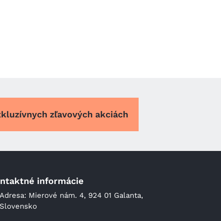
xkluzívnych zľavových akciách
ntaktné informácie
Adresa: Mierové nám. 4, 924 01 Galanta,
Slovensko