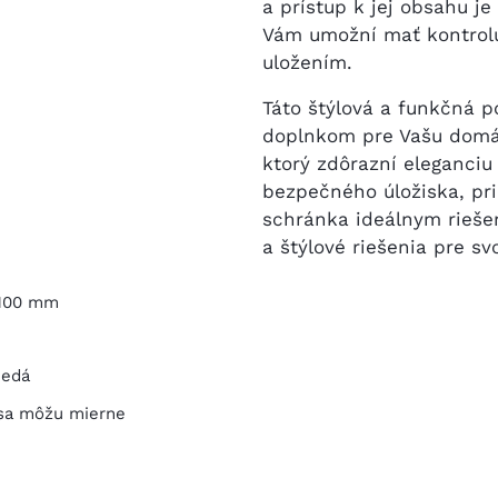
a prístup k jej obsahu j
Vám umožní mať kontrol
uložením.
Táto štýlová a funkčná p
doplnkom pre Vašu domác
ktorý zdôrazní eleganciu
bezpečného úložiska, pri
schránka ideálnym riešen
a štýlové riešenia pre sv
 100 mm
edá
 sa môžu mierne