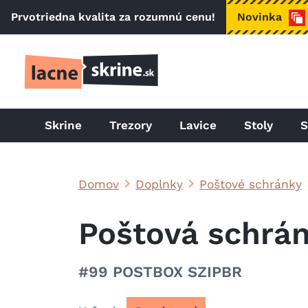
Skočiť na hlavný obsah
Prvotriedna kvalita za rozumnú cenu!
Novinka
Skrine
Trezory
Lavice
Stoly
S
Domov
Doplnky
Poštové schránky
Poštová schrá
#99 POSTBOX SZIPBR