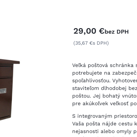
29,00 €
bez DPH
(35,67 €
s DPH)
Veľká poštová schránka s
potrebujete na zabezpeče
spoľahlivosťou. Vyhotove
staviteľom dlhodobej bez
poštou. Jej bohatý vnúto
pre akúkoľvek veľkosť po
S integrovaným priestor
Vaša pošta nájde cestu 
nejasnosti alebo omyly p