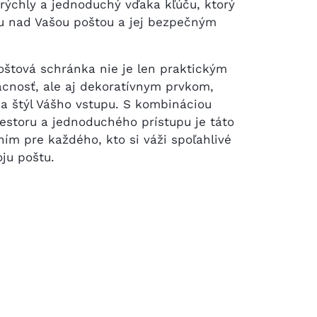
e rýchly a jednoduchý vďaka kľúču, ktorý
u nad Vašou poštou a jej bezpečným
oštová schránka nie je len praktickým
nosť, ale aj dekoratívnym prvkom,
 a štýl Vášho vstupu. S kombináciou
estoru a jednoduchého prístupu je táto
ím pre každého, kto si váži spoľahlivé
oju poštu.