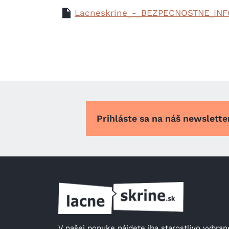
Lacneskrine_-_BEZPECNOSTNE_INF
Prihláste sa na náš newslett
V našej ponuke nájdete iba starostlivo vybrané