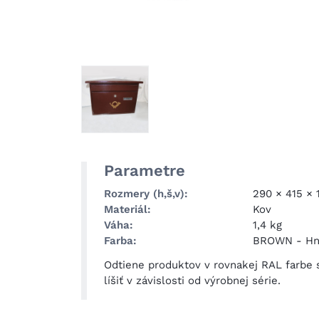
Parametre
Rozmery (h,š,v)
290 × 415 ×
Materiál
Kov
Váha
1,4 kg
Farba
BROWN
-
Hn
Odtiene produktov v rovnakej RAL farbe
líšiť v závislosti od výrobnej série.