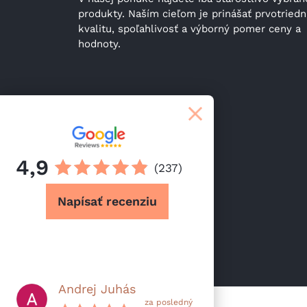
produkty. Naším cieľom je prinášať prvotriedn
kvalitu, spoľahlivosť a výborný pomer ceny a 
hodnoty.
4,9
(237)
Napísať recenziu
Andrej Juhás
za posledný