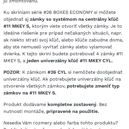
ju zmontovanú.
Ku skriniam série #26 BOXES ECONOMY si môžete
objednať aj
zámky so systémom na centrálny kľúč
#11 MKEY S,
ktorým viete otvoriť všetky zámky. Je to
ideálne riešenie pre prípad nečakaných situácií, napr.
ak niekto stratí svoj kľúč, alebo kľúče zabudne doma,
aby ste nemuseli vyvŕtať zámky alebo vylamovať
dvierka. K tejto skrini budete potrebovať 4 zámky #11
MKEY S,
a
jeden univerzálny kľúč #11 MKEY CYL.
POZOR
: K zámkom
#26 CYL
si nemôžete doobjednať
univerzálny kľúč. Ak potrebujete univerzálny kľúč na
otvorenie všetkých zámkov,
potrebujete zmeniť typ
zámkov na #11 MKEY S.
Produkt dodávame
kompletne zostavený
. Bez
nutnosti montáže,
pripravené na použitie.
Nesedia Vám rozmery alebo farba tohto produktu?