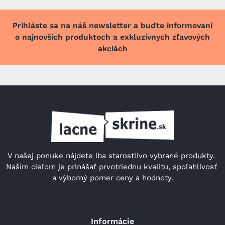
Prihláste sa na náš newsletter a buďte informovaní
o najnovších produktoch a exkluzívnych zľavových
akciách
V našej ponuke nájdete iba starostlivo vybrané produkty. 
Naším cieľom je prinášať prvotriednu kvalitu, spoľahlivosť 
a výborný pomer ceny a hodnoty.
Informácie