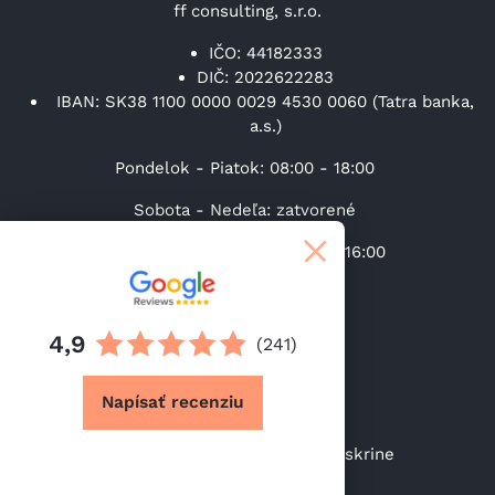
ff consulting, s.r.o.
IČO: 44182333
DIČ: 2022622283
IBAN: SK38 1100 0000 0029 4530 0060 (Tatra banka,
a.s.)
Pondelok - Piatok: 08:00 - 18:00
Sobota - Nedeľa: zatvorené
Výdaj tovaru (Po-Pi): 08:00 – 16:00
+421 31 37 00 219
4,9
(241)
info@lacneskrine.sk
Napísať recenziu
https://facebook.com/sk.lacneskrine