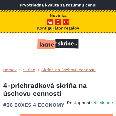
Skočiť na hlavný obsah
Prvotriedna kvalita za rozumnú cenu!
Novinka
Konfigurátor regálov
Domov
Skrine
Skrine na úschovu cenností
4-priehradková skriňa na
úschovu cenností
Dostupnosť:
Na sklade
#26 BOXES 4 ECONOMY