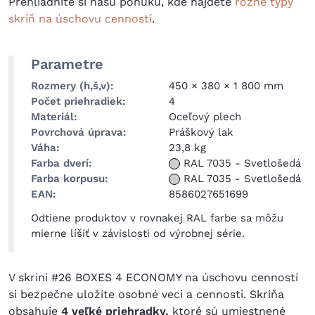
Prehliadnite si našu ponuku, kde nájdete
rôzne typy
skríň na úschovu cenností
.
Parametre
Rozmery (h,š,v)
450 × 380 × 1 800 mm
Počet priehradiek
4
Materiál
Oceľový plech
Povrchová úprava
Práškový lak
Váha
23,8 kg
Farba dverí
RAL 7035
-
Svetlošedá
Farba korpusu
RAL 7035
-
Svetlošedá
EAN
8586027651699
Odtiene produktov v rovnakej RAL farbe sa môžu
mierne líšiť v závislosti od výrobnej série.
V skrini #26 BOXES 4 ECONOMY na úschovu cenností
si bezpečne uložíte osobné veci a cennosti. Skriňa
obsahuje
4 veľké priehradky,
ktoré sú umiestnené