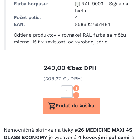
Farba korpusu
RAL 9003
-
Signálna
biela
Počet políc
4
EAN
8586027651484
Odtiene produktov v rovnakej RAL farbe sa môžu
mierne líšiť v závislosti od výrobnej série.
249,00 €
bez DPH
(306,27 €
s DPH)
Pridať do košíka
Nemocničná skrinka na lieky
#26 MEDICINE MAXI 4S
GLASS ECONOMY
je vybavená
4 kovovými policami
a