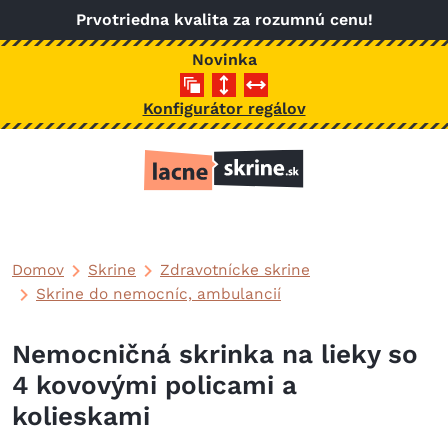
Skočiť na hlavný obsah
Prvotriedna kvalita za rozumnú cenu!
Novinka
Konfigurátor regálov
Domov
Skrine
Zdravotnícke skrine
Skrine do nemocníc, ambulancií
Nemocničná skrinka na lieky so
4 kovovými policami a
kolieskami