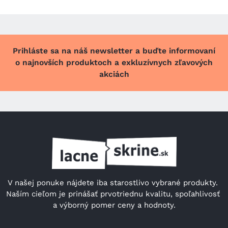
Prihláste sa na náš newsletter a buďte informovaní
o najnovších produktoch a exkluzívnych zľavových
akciách
V našej ponuke nájdete iba starostlivo vybrané produkty. 
Naším cieľom je prinášať prvotriednu kvalitu, spoľahlivosť 
a výborný pomer ceny a hodnoty.