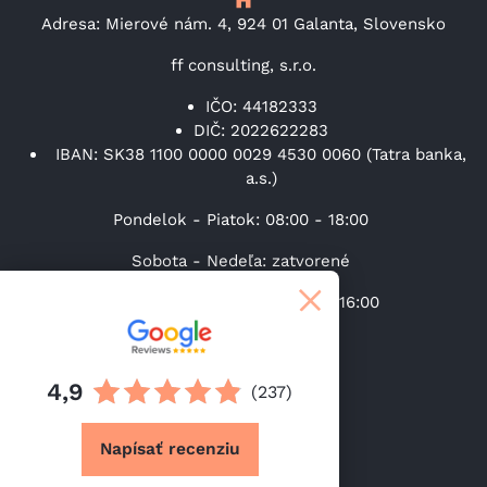
Adresa: Mierové nám. 4, 924 01 Galanta, Slovensko
ff consulting, s.r.o.
IČO: 44182333
DIČ: 2022622283
IBAN: SK38 1100 0000 0029 4530 0060 (Tatra banka,
a.s.)
Pondelok - Piatok: 08:00 - 18:00
Sobota - Nedeľa: zatvorené
Výdaj tovaru (Po-Pi): 08:00 – 16:00
+421 31 37 00 219
4,9
(237)
info@lacneskrine.sk
Napísať recenziu