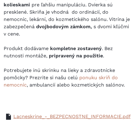
kolieskami
pre ľahšiu manipuláciu. Dvierka sú
presklené. Skriňa je vhodná do ordinácií, do
nemocníc, lekární, do kozmetického salónu. Vitrína je
zabezpečená
dvojbodovým zámkom,
s dvomi kľúčmi
v cene.
Produkt dodávame
kompletne zostavený
. Bez
nutnosti montáže,
pripravený na použitie
.
Potrebujete inú skrinku na lieky a zdravotnícke
pomôcky? Prezrite si našu celú
ponuku skríň do
nemocníc
, ambulancií alebo kozmetických salónov.
Lacneskrine_-_BEZPECNOSTNE_INFORMACIE.pdf