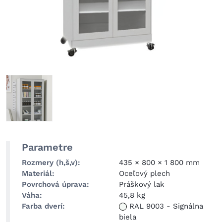
Parametre
Rozmery (h,š,v)
435 × 800 × 1 800 mm
Materiál
Oceľový plech
Povrchová úprava
Práškový lak
Váha
45,8 kg
Farba dverí
RAL 9003
-
Signálna
biela