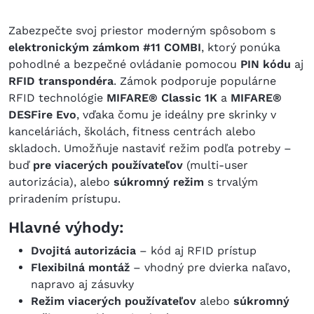
Zabezpečte svoj priestor moderným spôsobom s
elektronickým zámkom #11 COMBI
, ktorý ponúka
pohodlné a bezpečné ovládanie pomocou
PIN kódu
aj
RFID transpondéra
. Zámok podporuje populárne
RFID technológie
MIFARE® Classic 1K
a
MIFARE®
DESFire Evo
, vďaka čomu je ideálny pre skrinky v
kanceláriách, školách, fitness centrách alebo
skladoch.
Umožňuje nastaviť režim podľa potreby –
buď
pre viacerých používateľov
(multi-user
autorizácia), alebo
súkromný režim
s trvalým
priradením prístupu.
Hlavné výhody:
Dvojitá autorizácia
– kód aj RFID prístup
Flexibilná montáž
– vhodný pre dvierka naľavo,
napravo aj zásuvky
Režim viacerých používateľov
alebo
súkromný