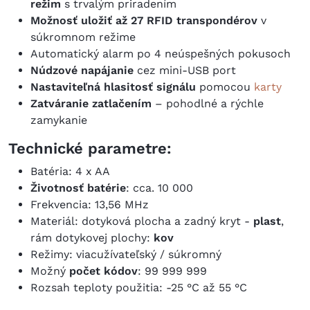
režim
s trvalým priradením
Možnosť uložiť až 27 RFID transpondérov
v
súkromnom režime
Automatický alarm po 4 neúspešných pokusoch
Núdzové napájanie
cez mini-USB port
Nastaviteľná hlasitosť signálu
pomocou
karty
Zatváranie zatlačením
– pohodlné a rýchle
zamykanie
Technické parametre:
Batéria: 4 x AA
Životnosť batérie
: cca. 10 000
Frekvencia: 13,56 MHz
Materiál: dotyková plocha a zadný kryt -
plast
,
rám dotykovej plochy:
kov
Režimy: viacužívateľský / súkromný
Možný
počet kódov
: 99 999 999
Rozsah teploty použitia: -25 °C až 55 °C