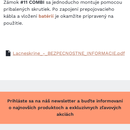
Zámok
#11 COMBI
sa jednoducho montuje pomocou
pribalených skrutiek. Po zapojení prepojovacieho
kábla a vložení
batérií
je okamžite pripravený na
použitie.
Lacneskrine_-_BEZPECNOSTNE_INFORMACIE.pdf
Prihláste sa na náš newsletter a buďte informovaní
o najnovších produktoch a exkluzívnych zľavových
akciách