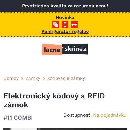
Skočiť na hlavný obsah
Prvotriedna kvalita za rozumnú cenu!
Novinka
Konfigurátor regálov
Domov
Zámky
Kódovacie zámky
Elektronický kódový a RFID
zámok
Dostupnosť:
Na objednávku
#11 COMBI