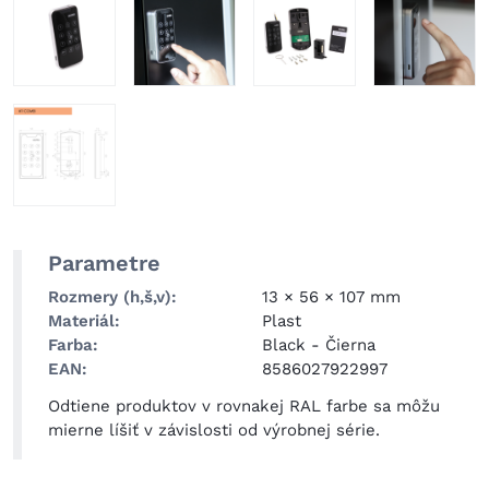
Parametre
Rozmery (h,š,v)
13 × 56 × 107 mm
Materiál
Plast
Farba
Black
-
Čierna
EAN
8586027922997
Odtiene produktov v rovnakej RAL farbe sa môžu
mierne líšiť v závislosti od výrobnej série.