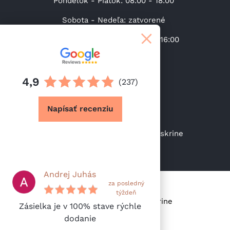
Pondelok - Piatok: 08:00 - 18:00
Sobota - Nedeľa: zatvorené
Výdaj tovaru (Po-Pi): 08:00 – 16:00
+421 31 37 00 219
4,9
(237)
info@lacneskrine.sk
Napísať recenziu
https://facebook.com/sk.lacneskrine
Andrej Juhás
za posledný
týždeň
Copyright © 2026 Lacné skrine
Zásielka je v 100% stave rýchle
dodanie
Vyhotovil