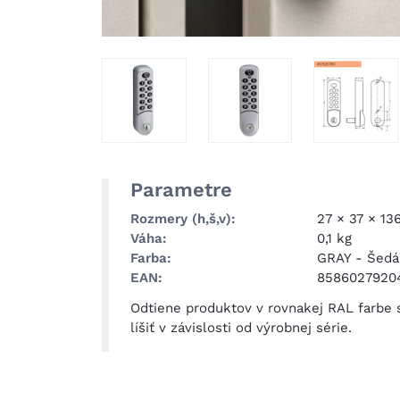
Parametre
Rozmery (h,š,v)
27 × 37 × 1
Váha
0,1 kg
Farba
GRAY
-
Šedá
EAN
8586027920
Odtiene produktov v rovnakej RAL farbe
líšiť v závislosti od výrobnej série.