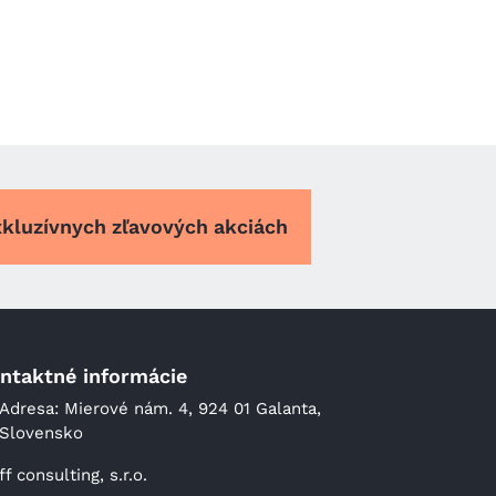
xkluzívnych zľavových akciách
ntaktné informácie
Adresa: Mierové nám. 4, 924 01 Galanta,
Slovensko
ff consulting, s.r.o.