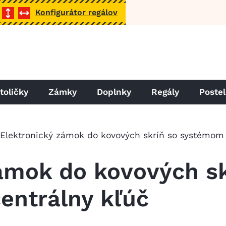
Konfigurátor regálov
toličky
Zámky
Doplnky
Regály
Poste
Elektronický zámok do kovových skríň so systémom 
ámok do kovových sk
entrálny kľúč