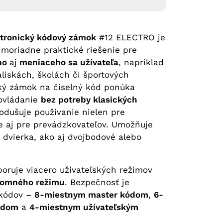
ktronický kódový zámok
#12 ELECTRO je
imoriadne praktické riešenie pre
eho
aj
meniaceho sa užívateľa
, napríklad
aliskách, školách či športových
cký zámok na číselný kód ponúka
 ovládanie
bez potreby klasických
odušuje používanie nielen pre
e aj pre prevádzkovateľov. Umožňuje
dvierka, ako aj dvojbodové alebo
ruje viacero užívateľských režimov
romného režimu
. Bezpečnosť je
kódov –
8-miestnym master kódom
,
6-
ódom
a
4-miestnym užívateľským