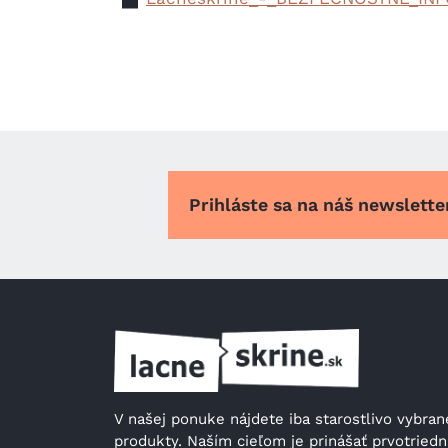
Prihláste sa na náš newslett
V našej ponuke nájdete iba starostlivo vybrané
produkty. Naším cieľom je prinášať prvotriedn