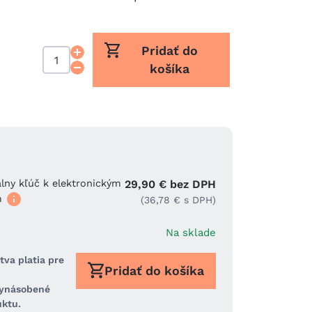
Pridať do
košíka
lny kľúč k elektronickým
29,90 € bez DPH
m
(36,78 € s DPH)
Na sklade
tva platia pre
Pridať do košíka
vynásobené
ktu.