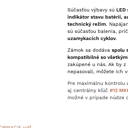
Súčasťou výbavy sú
LED 
indikátor stavu batérií,
technický režim
. Napája
sú súčasťou balenia, pri
uzamykacích cyklov
.
Zámok sa dodáva
spolu 
kompatibilné so všetkým
zakúpené u nás. Ak by z
nepasovali, môžete ich 
Pre maximálnu kontrolu
aj centrálny kľúč
#12 MK
možné v prípade núdze o
ORMACIE.pdf