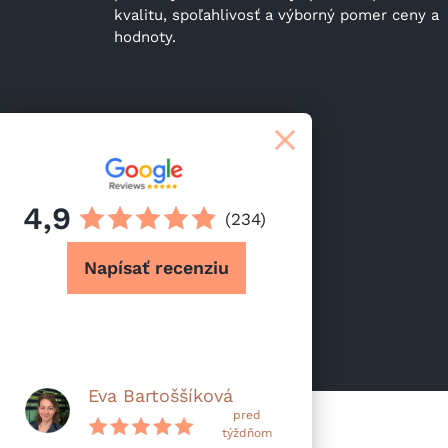
kvalitu, spoľahlivosť a výborný pomer ceny a 
hodnoty.
4,9
(234)
Napísať recenziu
Eva Bartoššíková
pred
týždňom