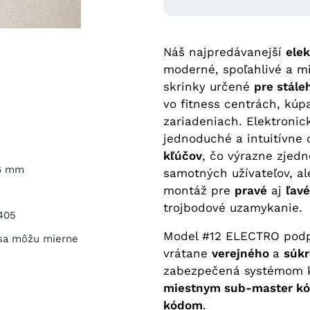
Náš najpredávanejší
ele
moderné, spoľahlivé a m
skrinky určené
pre stál
vo fitness centrách, kúp
zariadeniach. Elektroni
jednoduché a intuitívne
kľúčov
, čo výrazne zjedn
36 mm
samotných užívateľov, al
montáž pre
pravé
aj
ľavé
trojbodové uzamykanie.
405
Model #12 ELECTRO podpo
 sa môžu mierne
vrátane
verejného
a
súk
zabezpečená systémom 
miestnym sub-master k
kódom
.