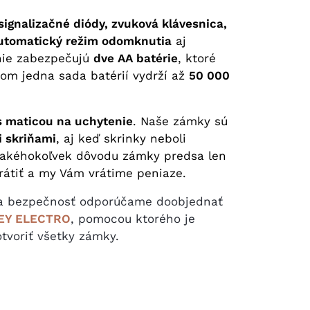
signalizačné diódy, zvuková klávesnica,
 automatický režim odomknutia
aj
nie zabezpečujú
dve AA batérie
, ktoré
čom jedna sada batérií vydrží až
50 000
s maticou na uchytenie
. Naše zámky sú
i skriňami
, aj keď skrinky neboli
 akéhokoľvek dôvodu zámky predsa len
vrátiť a my Vám vrátime peniaze.
 a bezpečnosť odporúčame doobjednať
EY ELECTRO
, pomocou ktorého je
tvoriť všetky zámky.