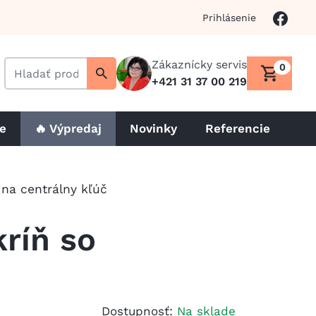
Prihlásenie
Zákaznícky servis
0
+421 31 37 00 219
le
🔥 Výpredaj
Novinky
Referencie
na centrálny kľúč
ríň so
Dostupnosť:
Na sklade