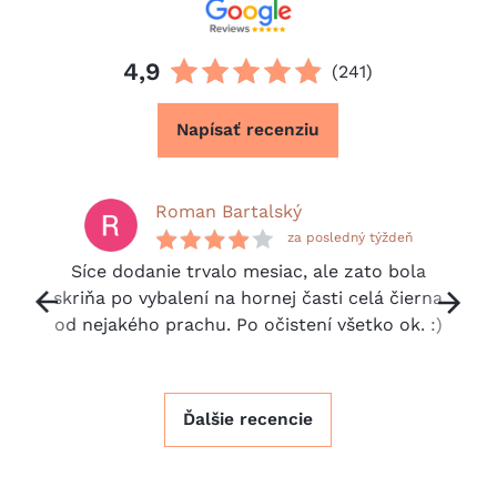
4,9
(241)
Napísať recenziu
Roman Bartalský
za posledný týždeň
Síce dodanie trvalo mesiac, ale zato bola
evious
skriňa po vybalení na hornej časti celá čierna
Next
od nejakého prachu. Po očistení všetko ok. :)
Ďalšie recencie