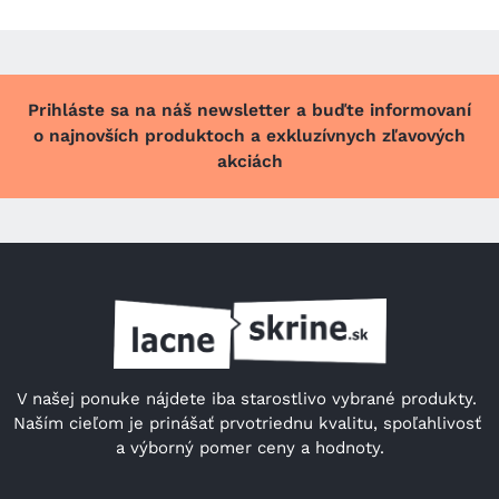
Prihláste sa na náš newsletter a buďte informovaní
o najnovších produktoch a exkluzívnych zľavových
akciách
V našej ponuke nájdete iba starostlivo vybrané produkty. 
Naším cieľom je prinášať prvotriednu kvalitu, spoľahlivosť 
a výborný pomer ceny a hodnoty.