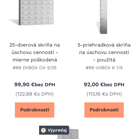
25-dverová skriňa na
5-priehradková skriňa
úschovu cenností -
na úschovu cenností
mierne poškodená
- použitá
#99 DVBOX CH 5/25
#99 UVBOX K 1/5
99,90 €
92,00 €
bez DPH
bez DPH
(122,88 €
s DPH)
(113,16 €
s DPH)
Podrobnosti
Podrobnosti
Výpredaj