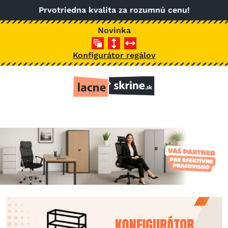
Skočiť na hlavný obsah
Prvotriedna kvalita za rozumnú cenu!
Novinka
Konfigurátor regálov